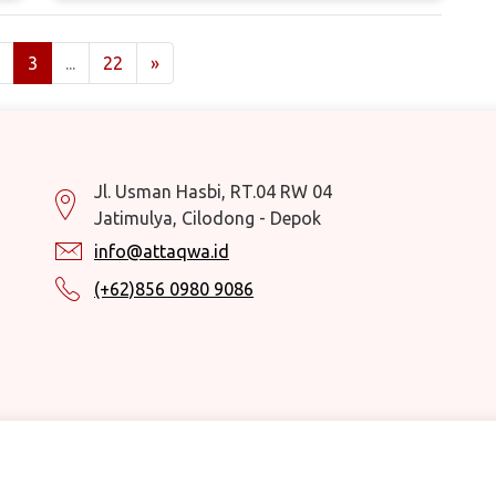
3
...
22
»
Jl. Usman Hasbi, RT.04 RW 04
Jatimulya, Cilodong - Depok
info@attaqwa.id
(+62)856 0980 9086