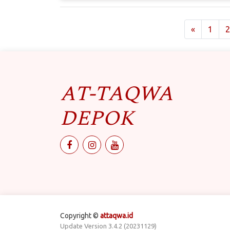
«
1
2
AT-TAQWA
DEPOK
Copyright ©
attaqwa.id
Update Version 3.4.2 (20231129)