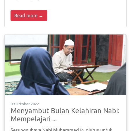
Read more →
09 October 2022
Menyambut Bulan Kelahiran Nabi:
Mempelajari ...
Sesungguhnya Nabi Muhammad ï·º diutus untuk