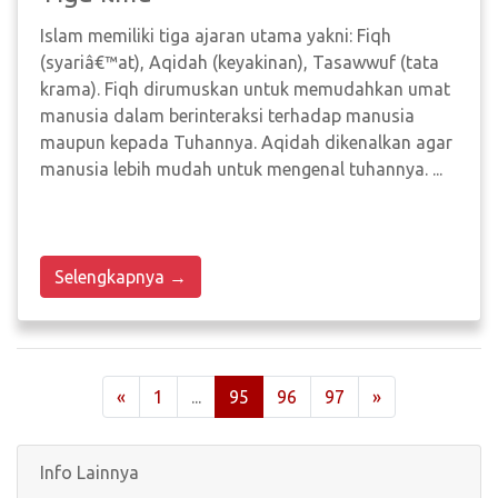
Islam memiliki tiga ajaran utama yakni: Fiqh
(syariâ€™at), Aqidah (keyakinan), Tasawwuf (tata
krama). Fiqh dirumuskan untuk memudahkan umat
manusia dalam berinteraksi terhadap manusia
maupun kepada Tuhannya. Aqidah dikenalkan agar
manusia lebih mudah untuk mengenal tuhannya. ...
Selengkapnya →
«
1
...
95
96
97
»
Info Lainnya