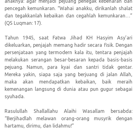
anaknya: agar menjadi pejuang penegak kebenaran dan
pencegah kemunkaran. “Wahai anakku, dirikanlah shalat
dan tegakkanlah kebaikan dan cegahlah kemunkaran…”
(QS Luqman: 17).
Tahun 1945, saat Fatwa Jihad KH Hasyim Asy’ari
dikeluarkan, penjajah memang hadir secara fisik. Dengan
persenjataan yang termodern kala itu, tentara penjajah
melakukan serangan besar-besaran kepada basis-basis
pejuang. Namun, para kyai dan santri tidak gentar.
Mereka yakin, siapa saja yang berjuang di jalan Allah,
maka akan mendapatkan kebaikan, baik meraih
kemenangan langsung di dunia atau pun gugur sebagai
syuhada.
Rasulullah Shallallahu Alaihi Wasallam bersabda:
“Berjihadlah melawan orang-orang musyrik dengan
hartamu, dirimu, dan lidahmu!”