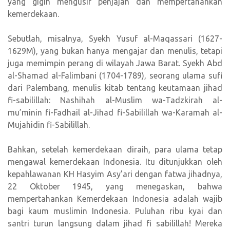
yang gigih mengusir penjajah dan mempertahankan
kemerdekaan.
Sebutlah, misalnya, Syekh Yusuf al-Maqassari (1627-
1629M), yang bukan hanya mengajar dan menulis, tetapi
juga memimpin perang di wilayah Jawa Barat. Syekh Abd
al-Shamad al-Falimbani (1704-1789), seorang ulama sufi
dari Palembang, menulis kitab tentang keutamaan jihad
fi-sabilillah: Nashihah al-Muslim wa-Tadzkirah al-
mu’minin fi-Fadhail al-Jihad fi-Sabilillah wa-Karamah al-
Mujahidin fi-Sabilillah.
Bahkan, setelah kemerdekaan diraih, para ulama tetap
mengawal kemerdekaan Indonesia. Itu ditunjukkan oleh
kepahlawanan KH Hasyim Asy’ari dengan fatwa jihadnya,
22 Oktober 1945, yang menegaskan, bahwa
mempertahankan Kemerdekaan Indonesia adalah wajib
bagi kaum muslimin Indonesia. Puluhan ribu kyai dan
santri turun langsung dalam jihad fi sabilillah! Mereka