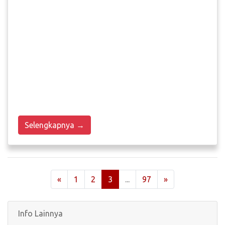
Selengkapnya →
«
1
2
3
...
97
»
Info Lainnya